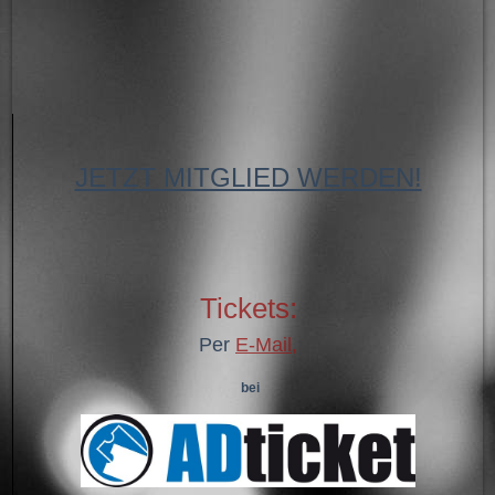
JETZT MITGLIED WERDEN!
Tickets:
Per
E-Mail
,
bei